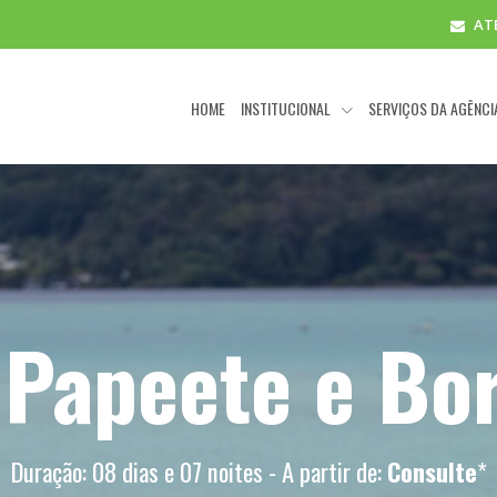
AT
HOME
INSTITUCIONAL
SERVIÇOS DA AGÊNC
: Papeete e Bo
Duração: 08 dias e 07 noites - A partir de:
Consulte
*