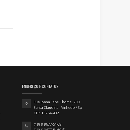
ENDEREÇO E CONTATOS
Rua Joana Fabri Thome, 200
Santa Claudina - Vinhedo / Sp
CEP: 13284-432
(19) 9 9677-5169
(19) 9 9677-5169