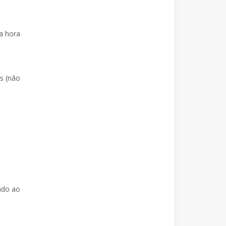
a hora
s (não
ado ao