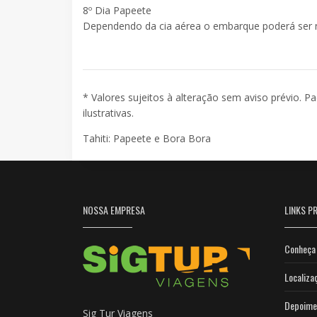
8º Dia Papeete
Dependendo da cia aérea o embarque poderá ser na
* Valores sujeitos à alteração sem aviso prévio. P
ilustrativas.
Tahiti: Papeete e Bora Bora
NOSSA EMPRESA
LINKS PR
Conheça 
Localiza
Depoime
Sig Tur Viagens